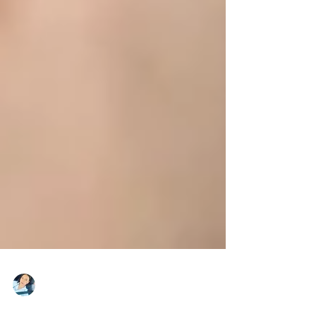
Saamantha Quezada Ulloa