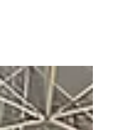
25 ago 2023
2 min de lectura
Calzado Armada en SAPICA
2023: Innovación y Estilo en
Cada Paso
El mundo del calzado se reunió una vez más en
SAPICA 2023, el evento de moda y calzado más
esperado del año. En este escenario de...