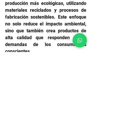
producción más ecológicas, utilizando 
materiales reciclados y procesos de 
fabricación sostenibles. Este enfoque 
no solo reduce el impacto ambiental, 
sino que también crea productos de 
alta calidad que responden a las 
demandas de los consumidores 
conscientes.
Conclusión: Historia del 
calzado de seguridad
La historia del calzado industrial es 
una prueba de la capacidad de la 
innovación para mejorar nuestras 
vidas. Desde los simples zuecos de 
madera hasta los avanzados diseños 
de hoy, cada paso en la evolución del 