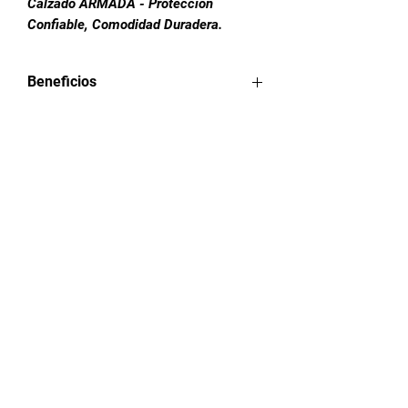
Calzado ARMADA - Protección
Confiable, Comodidad Duradera.
Beneficios
Descripción
Casco
Acero
Suela
Hule
Forros
Construcción
Pegado +
Cosido
Plantilla
Tela
Huella
Estrella