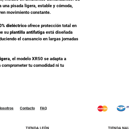
a una pisada ligera, estable y cómoda,
Plantilla
eren movimiento constante.
Forros
0% dieléctrico
ofrece protección total en
ue su
plantilla antifatiga
está diseñada
educiendo el cansancio en largas jornadas
Suela
ligera
, el modelo XR50 se adapta a
in comprometer tu comodidad ni tu
Nosotros
Contacto
FAQ
TIENDA LEÓN
TIENDA NA