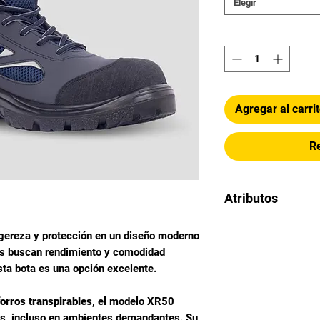
Elegir
Cantidad
*
Agregar al carri
R
Atributos
Corte
igereza y protección en un diseño moderno
es buscan rendimiento y comodidad
esta bota es una opción excelente.
Casco
forros transpirables
, el modelo XR50
Construcción
os, incluso en ambientes demandantes. Su