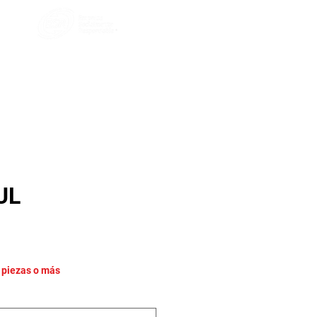
UL
recio
 piezas o más