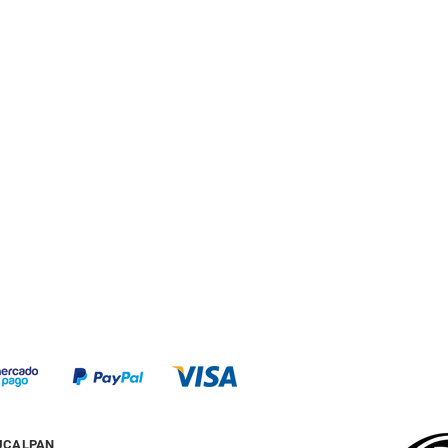
PU Antifatiga
Transpirables
Antimicóticos
PU Monodensidad
UCALPAN