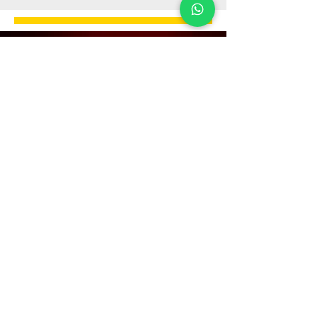
"Respaldamos las causas que
inspiran, las asociaciones que
actúan y las personas que
transforman."